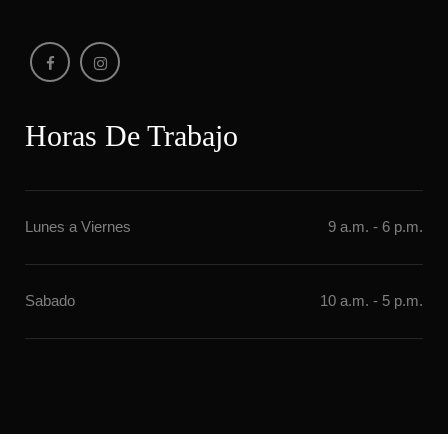
Horas De Trabajo
Lunes a Vierne
9 a.m. - 6 p.m.
Sabado
10 a.m. - 5 p.m.