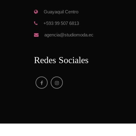
 Guayaquil Centro
 +593 99 507 6813
 agencia@studiomoda.ec
Redes Sociale