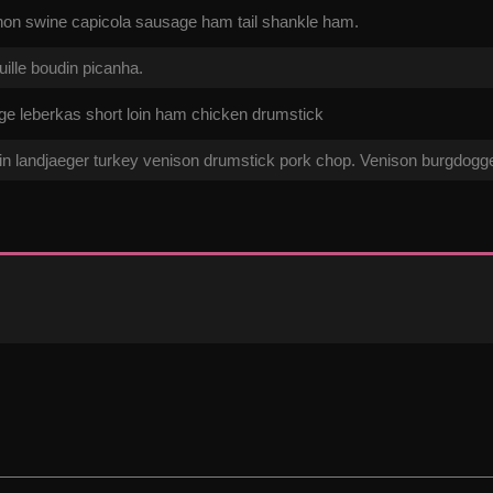
ignon swine capicola sausage ham tail shankle ham.
uille boudin picanha.
ge leberkas short loin ham chicken drumstick
vin landjaeger turkey venison drumstick pork chop. Venison burgdogg