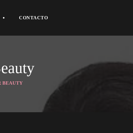
 
CONTACTO
eauty
R BEAUTY