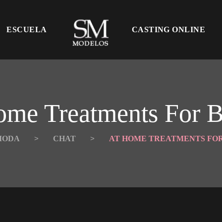
 
ESCUELA
CASTING ONLINE
COMO SER MODELO?
ome Treatments For B
CURSOS DE MODELAJE
PREGUNTAS Y RESPUESTAS
MODA
 > 
CHAT
 > 
AT HOME TREATMENTS FO