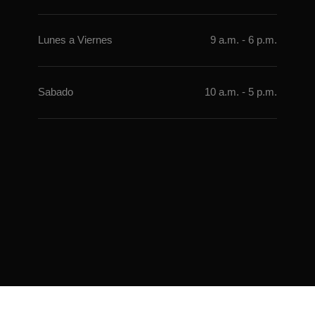
Lunes a Vierne
9 a.m. - 6 p.m.
Sabado
10 a.m. - 5 p.m.