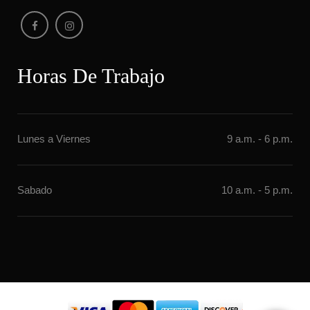
Horas De Trabajo
Lunes a Vierne
9 a.m. - 6 p.m.
Sabado
10 a.m. - 5 p.m.