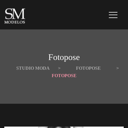
Fotopose
STUDIO MODA
 > 
FOTOPOSE
 > 
FOTOPOSE