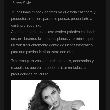
 -Street Style
Te incluimos el book de fotos ya que toda castinera y 
productora requiere para que puedas presentarte a 
casting y scouting.
 Además tendrás una clase teórico-práctica en donde 
desarrollaremos los tipos de planos y terminos que se 
utilizan frecuentemente dentro de un set fotográfico 
para que puedas familiarizarte con ellos.
Tenemos para vos vestuario, zapatos, accesorios y 
maquillajes que vas a poder utilizar en todas las 
producciones del curso.