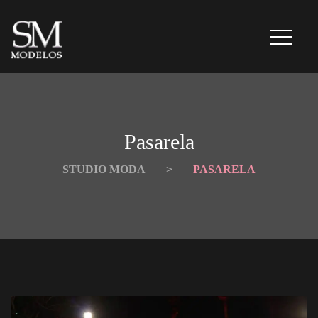
Pasarela
STUDIO MODA
 > 
PASARELA