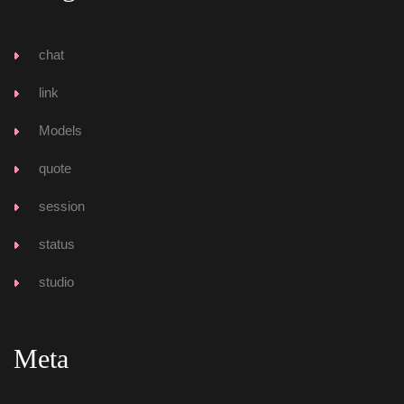
chat
link
Model
quote
ession
tatu
tudio
Meta